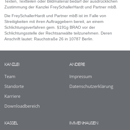
Texten, Textteilen oder Bildmaterial bedarf der ausdrücklichen
Zustimmung der Kanzlei FreySchallerHardt und Partner mbB.
Die FreySchallerHardt und Partner mbB ist im Falle von
Streitigkeiten mit ihren Auftraggebern bereit, an einem
Schlichtungsverfahren gem. §191g BRAO vor der
Schlichtungsstelle der Rechtsanwälte teilzunehmen. Deren
Anschrift lautet: Rauchstraße 26 in 10787 Berlin.
KANZLEI
ANDERE
Team
Impressum
Standorte
Datenschutz­erklärung
Karriere
Downloadbereich
KASSEL
IMMENHAUSEN